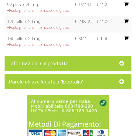
92 pills x 20 mg
€
192.91
€ 2.09
+Posta prioritaria internazionale gratis
120 pills x 20 mg
€
243.09
€ 2.02
+Posta prioritaria internazionale gratis
180 pills x 20 mg
€
352.1
€ 1.96
+Posta prioritaria internazionale gratis
Informazioni sul prodotto
Parole chiave legate a "Erectalis"