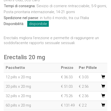
Diners Club, Jcb card
Tempi di consegna:
Sevizio di corriere rintracciabile, 5-9 giorni,
Posta prioritaria internazionale, 14-21 giorni
Spedizione nel paese:
in tutto il mondo, tra cui l'Italia
Disponibilità:
disponibile
Erectalis migliora l'erezione e permette di raggiungere un
soddisfacente rapporto sessuale sessuali.
Erectalis 20 mg
Pacchetto
Prezzo
Per Pillole
12 pills x 20 mg
€
36.33
€ 3.03
20 pills x 20 mg
€
51.03
€ 2.56
32 pills x 20 mg
€
75.26
€ 2.36
60 pills x 20 mg
€
131.49
€ 2.2