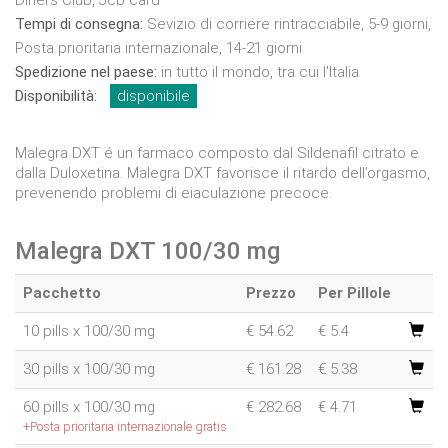
Diners Club, Jcb card
Tempi di consegna:
Sevizio di corriere rintracciabile, 5-9 giorni,
Posta prioritaria internazionale, 14-21 giorni
Spedizione nel paese:
in tutto il mondo, tra cui l'Italia
Disponibilità:
disponibile
Malegra DXT é un farmaco composto dal Sildenafil citrato e
dalla Duloxetina. Malegra DXT favorisce il ritardo dell’orgasmo,
prevenendo problemi di eiaculazione precoce.
Malegra DXT 100/30 mg
Pacchetto
Prezzo
Per Pillole
10 pills x 100/30 mg
€
54.62
€ 5.4
30 pills x 100/30 mg
€
161.28
€ 5.38
60 pills x 100/30 mg
€
282.68
€ 4.71
+Posta prioritaria internazionale gratis