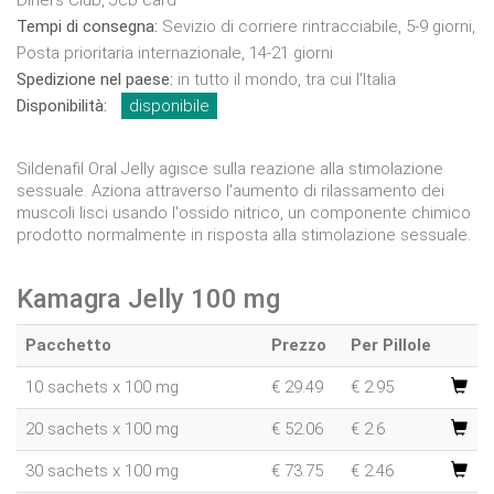
Diners Club, Jcb card
Tempi di consegna:
Sevizio di corriere rintracciabile, 5-9 giorni,
Posta prioritaria internazionale, 14-21 giorni
Spedizione nel paese:
in tutto il mondo, tra cui l'Italia
Disponibilità:
disponibile
Sildenafil Oral Jelly agisce sulla reazione alla stimolazione
sessuale. Aziona attraverso l'aumento di rilassamento dei
muscoli lisci usando l'ossido nitrico, un componente chimico
prodotto normalmente in risposta alla stimolazione sessuale.
Kamagra Jelly 100 mg
Pacchetto
Prezzo
Per Pillole
10 sachets x 100 mg
€
29.49
€ 2.95
20 sachets x 100 mg
€
52.06
€ 2.6
30 sachets x 100 mg
€
73.75
€ 2.46