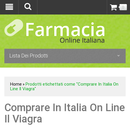
0
Lista Dei Prodotti
Home
Prodotti etichettati come "Comprare In Italia On
»
Line Il Viagra"
Comprare In Italia On Line
Il Viagra