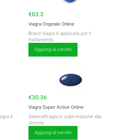
€83.3
Viagra Originale Online
Brand Viagra è applicata per il
trattamento...
Aggiungi al carrello
€30.36
Viagra Super Active Online
iagra è
Sildenafil agisce sulla reazione alla
stimola...
Aggiungi al carrello