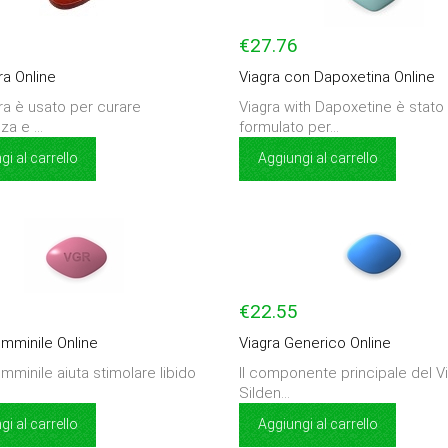
€27.76
ra Online
Viagra con Dapoxetina Online
ra è usato per curare
Viagra with Dapoxetine è stato
za e ...
formulato per...
i al carrello
Aggiungi al carrello
€22.55
emminile Online
Viagra Generico Online
mminile aiuta stimolare libido
Il componente principale del V
Silden...
i al carrello
Aggiungi al carrello