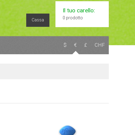
Il tuo carello:
0 prodotto
Cassa
$
€
£
CHF