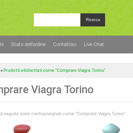
Ricerca
ni
Stato dell'ordine
Contattaci
Live Chat
Prodotti etichettati come "Comprare Viagra Torino"
»
prare Viagra Torino
di seguito sono contrassegnati come "Comprare Viagra Torino".