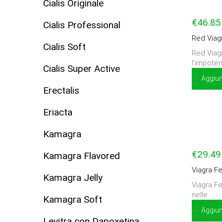
Cialis Originale
€46.85
Cialis Professional
Red Viag
Cialis Soft
Red Viag
l'impoten
Cialis Super Active
Aggiung
Erectalis
Eriacta
Kamagra
€29.49
Kamagra Flavored
Viagra F
Kamagra Jelly
Viagra Fe
nelle...
Kamagra Soft
Aggiung
Levitra con Dapoxetina