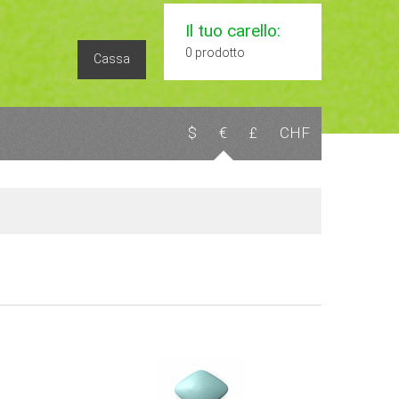
Il tuo carello:
0 prodotto
Cassa
$
€
£
CHF