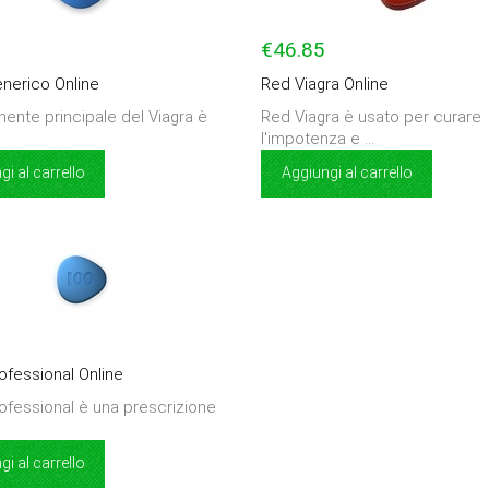
€46.85
enerico Online
Red Viagra Online
nente principale del Viagra è
Red Viagra è usato per curare
l'impotenza e ...
i al carrello
Aggiungi al carrello
ofessional Online
rofessional è una prescrizione
i al carrello