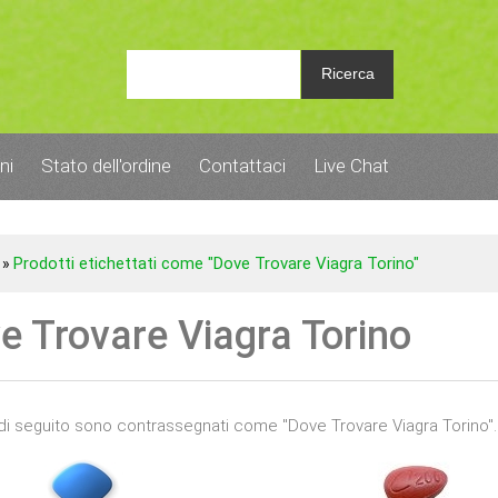
Ricerca
ni
Stato dell'ordine
Contattaci
Live Chat
Prodotti etichettati come "Dove Trovare Viagra Torino"
»
e Trovare Viagra Torino
di seguito sono contrassegnati come "Dove Trovare Viagra Torino".