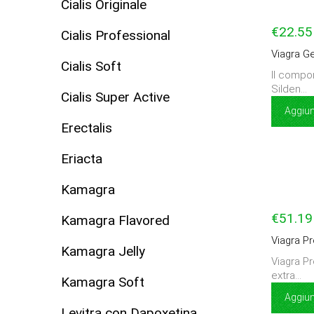
Cialis Originale
€22.55
Cialis Professional
Viagra G
Cialis Soft
Il compo
Silden...
Cialis Super Active
Aggiung
Erectalis
Eriacta
Kamagra
€51.19
Kamagra Flavored
Viagra Pr
Kamagra Jelly
Viagra P
extra...
Kamagra Soft
Aggiung
Levitra con Dapoxetina